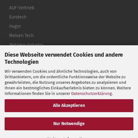
AUF-Vertrieb
Eurotech
Hugro
Melsen Tech
Metagra-Industry
Diese Webseite verwendet Cookies und andere
Michael Riedel
Technologien
Micro-Electronic
Wir verwenden Cookies und ähnliche Technologien, auch von
Vogt
Drittanbietern, um die ordentliche Funktionsweise der Website zu
Termax
gewährleisten, die Nutzung unseres Angebotes zu analysieren und
Ihnen ein bestmögliches Einkaufserlebnis bieten zu können. Weitere
Schumag
Informationen finden Sie in unserer
Datenschutzerklärung
.
Alle Vertretungen
Alle Akzeptieren
Nur Notwendige
Onlineshop erstellen
mit Gambio.de © 2026