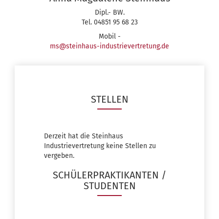
Dipl.- BW.
Tel. 04851 95 68 23
Mobil -
ms@steinhaus-industrievertretung.de
STEL­LEN
Derzeit hat die Steinhaus
Industrievertretung keine Stellen zu
vergeben.
SCHÜ­LER­PRAK­TI­KAN­TEN /
STU­DEN­TEN