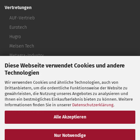
Vertretungen
AUF-Vertrieb
Eurotech
Hugro
Melsen Tech
Metagra-Industry
Diese Webseite verwendet Cookies und andere
Michael Riedel
Technologien
Micro-Electronic
Wir verwenden Cookies und ähnliche Technologien, auch von
Vogt
Drittanbietern, um die ordentliche Funktionsweise der Website zu
Termax
gewährleisten, die Nutzung unseres Angebotes zu analysieren und
Ihnen ein bestmögliches Einkaufserlebnis bieten zu können. Weitere
Schumag
Informationen finden Sie in unserer
Datenschutzerklärung
.
Alle Vertretungen
Alle Akzeptieren
Nur Notwendige