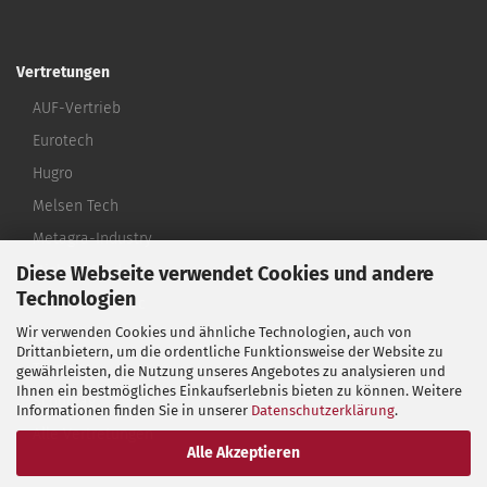
Vertretungen
AUF-Vertrieb
Eurotech
Hugro
Melsen Tech
Metagra-Industry
Diese Webseite verwendet Cookies und andere
Michael Riedel
Technologien
Micro-Electronic
Wir verwenden Cookies und ähnliche Technologien, auch von
Vogt
Drittanbietern, um die ordentliche Funktionsweise der Website zu
Termax
gewährleisten, die Nutzung unseres Angebotes zu analysieren und
Ihnen ein bestmögliches Einkaufserlebnis bieten zu können. Weitere
Schumag
Informationen finden Sie in unserer
Datenschutzerklärung
.
Alle Vertretungen
Alle Akzeptieren