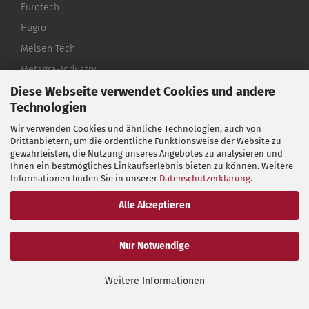
Eurotech
Hugro
Melsen Tech
Metagra-Industry
Diese Webseite verwendet Cookies und andere
Michael Riedel
Technologien
Micro-Electronic
Wir verwenden Cookies und ähnliche Technologien, auch von
Vogt
Drittanbietern, um die ordentliche Funktionsweise der Website zu
Termax
gewährleisten, die Nutzung unseres Angebotes zu analysieren und
Ihnen ein bestmögliches Einkaufserlebnis bieten zu können. Weitere
Schumag
Informationen finden Sie in unserer
Datenschutzerklärung
.
Alle Vertretungen
Alle Akzeptieren
Nur Notwendige
Onlineshop erstellen
mit Gambio.de © 2026
Weitere Informationen